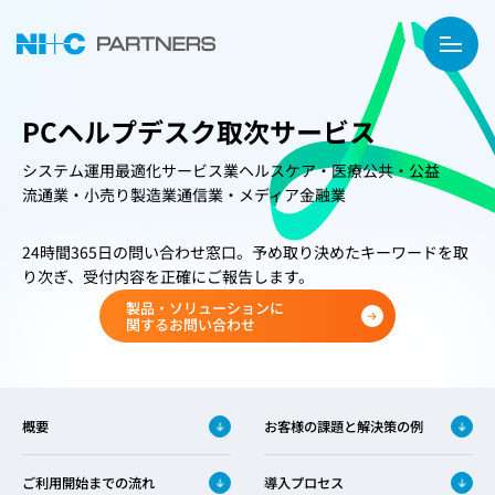
PCヘルプデスク取次サービス
システム運用最適化
サービス業
ヘルスケア・医療
公共・公益
流通業・小売り
製造業
通信業・メディア
金融業
24時間365日の問い合わせ窓口。予め取り決めたキーワードを取
り次ぎ、受付内容を正確にご報告します。
製品・ソリューションに
関するお問い合わせ
概要
お客様の課題と解決策の例
ご利用開始までの流れ
導入プロセス