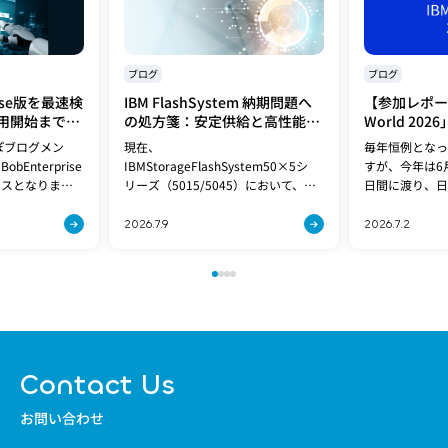
ブログ
ブログ
prise版を最速検
IBM FlashSystem 納期問題へ
【参加レポート
用開始までの
の処方箋：安定供給と高性能を
World 20
イントを解説
両立する「FlashSystem
ぽブログメン
現在、
毎年恒例となっ
5600」への移行提案
Enterprise
IBMStorageFlashSystem50×5シ
すが、今年は6月
ースとなりまし
リーズ（5015/5045）において、世
日間に渡り、日
環境を使って、
界的なパーツ供給不足の影響によ
開催されました
登録完了後か
り、製造および出荷の見通しが立た
「IBMi×AI
2026.7.9
2026.7.2
動、管理画面設
ない状況が続いております。この納
かす」昨年10月
期問題は、[…]
Contact Us
お問い合わせ