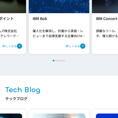
ポイント
IBM Bob
IBM Concert
ムズ株式会社
属人化を解消し、計画から実装・レ
煩雑なツール、
、テレワーク環
ビューまで自律支援する企業向けAI
タ、増え続ける
・サーバーの
エージェント
IBMConcer
ビスです。本
用をシンプルに
詳しくみる
詳しくみる
プレミス型の
なリスク管理と
手法でSaaS化し
するインテリジ
よる運用作業が
フォームです。
Tech Blog
テックブログ