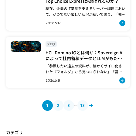
Top Choice Expressが選ばれるのか？
現在、企業のIT基盤を支えるサーバー調達におい
て、かつてない厳しい状況が続いており、「発注
しても届かない」「価格が読めない」といった
2026.6.17
不安の声が現場から多く聞かれます。このように
サーバー市場が混乱している現状ですが、これ
ま[…]
ブログ
HCL Domino IQとは何か：Sovereign AI
によって社内蓄積データとLLMがもたら
すもの
「参照したい過去の資料が、細かくサイロ化さ
れた『フォルダ』から見つけられない」「営業
活動の中で会話したはずの情報が見つからな
2026.6.8
い」「去年の見積もり内容すら分からない」な
ど、情報の散在と知識の埋没は、多くの企業が長
年抱え続け[…]
1
2
3
13
…
カテゴリ