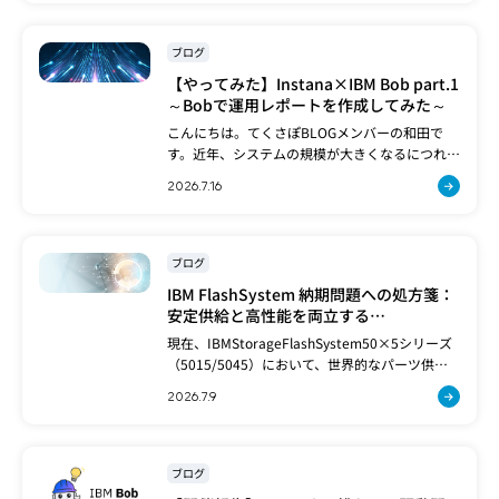
いて、私たち新人の感想と、先輩社員のレポー
[…]
ブログ
【やってみた】Instana×IBM Bob part.1
～Bobで運用レポートを作成してみた～
こんにちは。てくさぽBLOGメンバーの和田で
す。近年、システムの規模が大きくなるにつれ、
障害対応や日常の運用業務はますます複雑化し
2026.7.16
ています。エラーが発生するたびに複数のダッ
シュボードを行き来し、ログを読み解き、関係者
[…]
ブログ
IBM FlashSystem 納期問題への処方箋：
安定供給と高性能を両立する
「FlashSystem 5600」への移行提案
現在、IBMStorageFlashSystem50×5シリーズ
（5015/5045）において、世界的なパーツ供給
不足の影響により、製造および出荷の見通しが
2026.7.9
立たない状況が続いております。この納期問題
は、[…]
ブログ