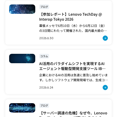
ブログ
【参加レポート】Lenovo TechDay @
Interop Tokyo 2026
幕張メッセで6月10日（水）から6月12日（金）
の3日間にわたって開催された、国内最大級の
ICTイベント「InteropTokyo2026」に参加して
2026.6.30
きました。毎年この時期に開催される当イベン
トは、「Cloud」や[…]
コラム
AI活用のパラダイムシフトを実現するAI
エージェント駆動型開発支援ツール IBM
Bob
企業におけるAIの活用は急速に普及し始めていま
す。しかしソフトウェア開発現場では、生成コー
ドの品質やセキュリティへの根強い不安、日本
2026.6.24
特有の「レガシー資産」の継承とモダナイゼー
ションへの懸念、開発現場のAIスキル不足や、
[…]
ブログ
【サーバー調達の危機】なぜ今、Lenovo