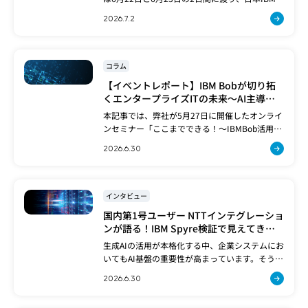
ノ門本社で開催されました。今年のテーマは
2026.7.2
「IBMi×AIが経営と現場の未来を動かす」昨年
10月に開催されたIBM[…]
コラム
【イベントレポート】IBM Bobが切り拓
くエンタープライズITの未来〜AI主導の
開発パートナー活用最前線〜
本記事では、弊社が5月27日に開催したオンライ
ンセミナー「ここまでできる！〜IBMBob活用最
前線〜」のサマリーをお届けいたします。本セミ
2026.6.30
ナーでは、単なるコード自動補完の枠を超え、
ソフトウェア開発ライフサイクル全体を[…]
インタビュー
国内第1号ユーザー NTTインテグレーショ
ンが語る！IBM Spyre検証で見えてきた
企業AI基盤の最適解
生成AIの活用が本格化する中、企業システムにお
いてもAI基盤の重要性が高まっています。そうし
た中、NTTと日本アイ・ビー・エム（以下、日本
2026.6.30
IBM）の強みを融合したシステムインテグレー
ターNTTインテグレーション株式会社[…]