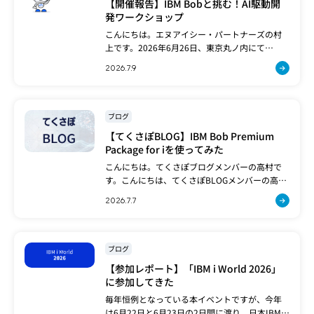
【開催報告】IBM Bobと挑む！AI駆動開
発ワークショップ
こんにちは。エヌアイシー・パートナーズの村
上です。2026年6月26日、東京丸ノ内にて
「IBMBobと挑む！AI駆動開発ワークショップ」
2026.7.9
を開催いたしました。今回のワークショップで
は、自律型AI駆動型開発ツール「I[…]
ブログ
【てくさぽBLOG】IBM Bob Premium
Package for iを使ってみた
こんにちは。てくさぽブログメンバーの高村で
す。こんにちは、てくさぽBLOGメンバーの高村
です。先の3月のてくさぽブログは、BobのSaaS
2026.7.7
インスタンスの立ち上げから基本的な操作感ま
でをご紹介しました。今回はその続編とし[…]
ブログ
【参加レポート】「IBM i World 2026」
に参加してきた
毎年恒例となっている本イベントですが、今年
は6月22日と6月23日の2日間に渡り、日本IBM虎