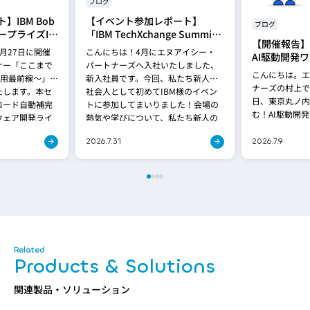
ブログ
IBM Bob
【イベント参加レポート】
ブログ
ープライズIT
「IBM TechXchange Summit
【開催報告】I
の開発パート
Japan 2026 Summer」に参加
月27日に開催
こんにちは！4月にエヌアイシー・
AI駆動開発
してきた
ナー「ここまで
パートナーズへ入社いたしました、
こんにちは。エ
活用最前線〜」の
新入社員です。今回、私たち新人が
ナーズの村上です
たします。本セ
社会人として初めてIBM様のイベン
日、東京丸ノ内に
コード自動補完
トに参加してまいりました！会場の
む！AI駆動開
ウェア開発ライ
熱気や学びについて、私たち新人の
開催いたしまし
感想と、先輩社員のレポー[…]
ショップでは、
2026.7.31
2026.7.9
ツール「I[…]
Products & Solutions
関連製品・ソリューション