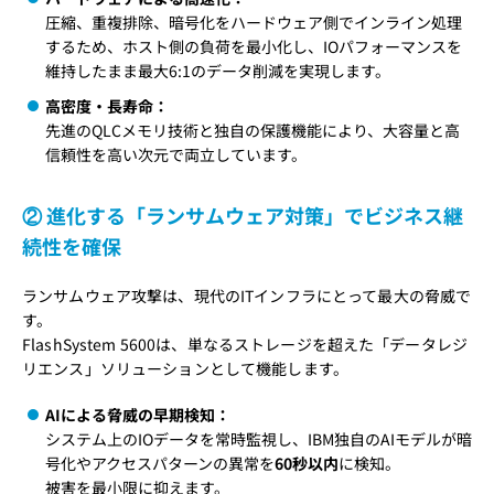
圧縮、重複排除、暗号化をハードウェア側でインライン処理
するため、ホスト側の負荷を最小化し、IOパフォーマンスを
維持したまま最大6:1のデータ削減を実現します。
高密度・長寿命：
先進のQLCメモリ技術と独自の保護機能により、大容量と高
信頼性を高い次元で両立しています。
② 進化する「ランサムウェア対策」でビジネス継
続性を確保
ランサムウェア攻撃は、現代のITインフラにとって最大の脅威で
す。
FlashSystem 5600は、単なるストレージを超えた「データレジ
リエンス」ソリューションとして機能します。
AIによる脅威の早期検知：
システム上のIOデータを常時監視し、IBM独自のAIモデルが暗
号化やアクセスパターンの異常を
60秒以内
に検知。
被害を最小限に抑えます。