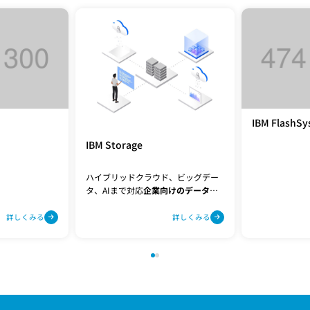
IBM FlashS
IBM Storage
ハイブリッドクラウド、ビッグデー
タ、AIまで対応
企業向けのデータス
トレージ
詳しくみる
詳しくみる