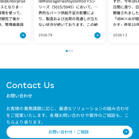
Enterprise
IBMStorageFlashSystem50×5シ
すが、今年は6月
ースとなりまし
リーズ（5015/5045）において、世
日間に渡り、日
環境を使って、
界的なパーツ供給不足の影響によ
開催されました
登録完了後か
り、製造および出荷の見通しが立た
「IBMi×AI
動、管理画面設
ない状況が続いております。この納
かす」昨年10月
期問題は、[…]
2026.7.9
2026.7.2
Contact Us
お問い合わせ
お客様の業務課題に応じ、最適なソリューションの組み合わせ
をご提案いたします。
各種お問い合わせや案件のご相談も、こ
ちらより承ります。
お問い合わせ・ご相談