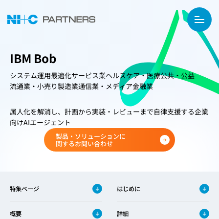
IBM Bob
システム運用最適化
サービス業
ヘルスケア・医療
公共・公益
流通業・小売り
製造業
通信業・メディア
金融業
属人化を解消し、計画から実装・レビューまで自律支援する企業
向けAIエージェント
製品・ソリューションに
関するお問い合わせ
特集ページ
はじめに
概要
詳細