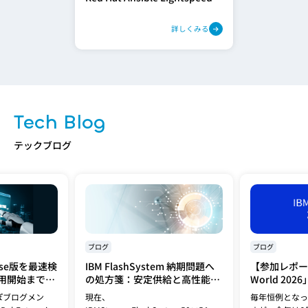
詳しくみる
Tech Blog
テックブログ
ブログ
ブログ
prise版を最速検
IBM FlashSystem 納期問題へ
【参加レポート
用開始までの
の処方箋：安定供給と高性能を
World 20
イントを解説
両立する「FlashSystem
ぽブログメン
現在、
毎年恒例となっ
5600」への移行提案