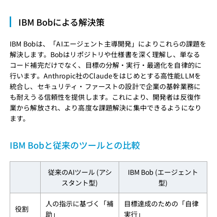
IBM Bobによる解決策
IBM Bobは、「AIエージェント主導開発」によりこれらの課題を
解決します。Bobはリポジトリや仕様書を深く理解し、単なる
コード補完だけでなく、目標の分解・実行・最適化を自律的に
行います。Anthropic社のClaudeをはじめとする高性能LLMを
統合し、セキュリティ・ファーストの設計で企業の基幹業務に
も耐えうる信頼性を提供します。これにより、開発者は反復作
業から解放され、より高度な課題解決に集中できるようになり
ます。
IBM Bobと従来のツールとの比較
従来のAIツール (アシ
IBM Bob (エージェント
スタント型)
型)
人の指示に基づく「補
目標達成のための「自律
役割
助」
実行」