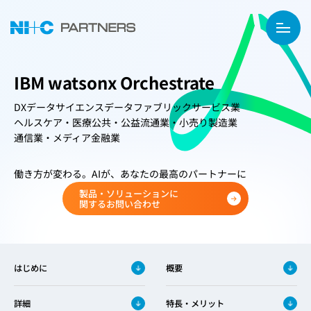
IBM watsonx Orchestrate
DX
データサイエンス
データファブリック
サービス業
ヘルスケア・医療
公共・公益
流通業・小売り
製造業
通信業・メディア
金融業
働き方が変わる。AIが、あなたの最高のパートナーに
製品・ソリューションに
関するお問い合わせ
はじめに
概要
詳細
特長・メリット