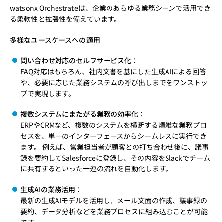
watsonx Orchestrateは、企業のあらゆる業務シーンで活用でき
る柔軟性と拡張性を備えています。
多様なユースケースへの適用
問い合わせ対応のセルフサービス化
：
FAQ対応はもちろん、社内文書を基にした生成AIによる回答
や、必要に応じた業務システムの呼び出しまでをワンストッ
プで実現します。
複数システムにまたがる業務の効率化
：
ERPやCRMなど、複数のシステムを横断する煩雑な業務プロ
セスを、単一のインターフェースからシームレスに実行でき
ます。 例えば、営業担当者が顧客との打ち合わせ後に、議事
録を要約してSalesforceに登録し、その内容をSlackでチーム
に共有するといった一連の流れを自動化します。
生成AIの業務活用
：
最新の生成AIモデルを活用し、メール文面の作成、議事録の
要約、データ分析などを業務プロセスに組み込むことが可能
です。