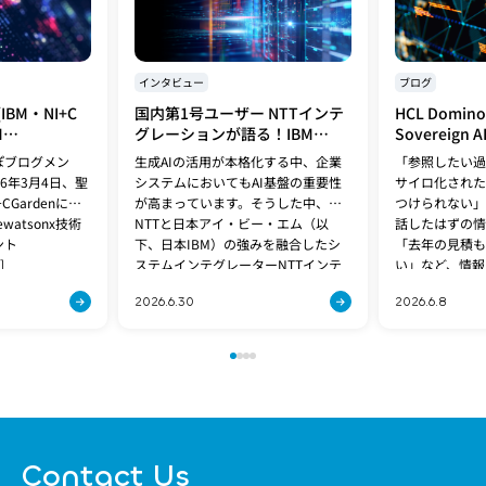
インタビュー
ブログ
BM・NI+C
国内第1号ユーザー NTTインテ
HCL Domi
M
グレーションが語る！IBM
Sovereig
atsonx 技術コ
Spyre検証で見えてきた企業AI
データとLL
ぽブログメン
生成AIの活用が本格化する中、企業
「参照したい過
sonx
基盤の最適解
6年3月4日、聖
システムにおいてもAI基盤の重要性
サイロ化された
挑戦するAIエー
CGardenに
が高まっています。そうした中、
つけられない」
ユーザーが語る
ewatsonx技術
NTTと日本アイ・ビー・エム（以
話したはずの情
〜」
ント
下、日本IBM）の強みを融合したシ
「去年の見積も
]
ステムインテグレーターNTTインテ
い」など、情報
グレーション株式会社[…]
は、多くの企業
2026.6.30
2026.6.8
Contact Us