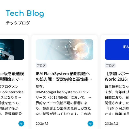
Tech Blog
テックブログ
ブログ
ブログ
prise版を最速検
IBM FlashSystem 納期問題へ
【参加レポート
用開始までの
の処方箋：安定供給と高性能を
World 20
イントを解説
両立する「FlashSystem
ぽブログメン
現在、
毎年恒例となっ
5600」への移行提案
Enterprise
IBMStorageFlashSystem50×5シ
すが、今年は6月
ースとなりまし
リーズ（5015/5045）において、世
日間に渡り、日
環境を使って、
界的なパーツ供給不足の影響によ
開催されました
登録完了後か
り、製造および出荷の見通しが立た
「IBMi×AI
動、管理画面設
ない状況が続いております。この納
かす」昨年10月
期問題は、[…]
2026.7.9
2026.7.2