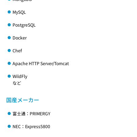
MySQL
PostgreSQL
Docker
Chef
Apache HTTP Server/Tomcat
WildFly
など
国産メーカー
富士通：PRIMERGY
NEC：Express5800