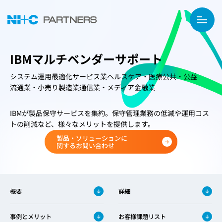
IBMマルチベンダーサポート
システム運用最適化
サービス業
ヘルスケア・医療
公共・公益
流通業・小売り
製造業
通信業・メディア
金融業
IBMが製品保守サービスを集約。保守管理業務の低減や運用コス
トの削減など、様々なメリットを提供します。
製品・ソリューションに
関するお問い合わせ
概要
詳細
事例とメリット
お客様課題リスト