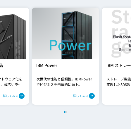
品
IBM Power
IBM ストレ
フトウェア化を
次世代の性能と信頼性。IBMPower
ストレージ機能
め、幅広いライ
でビジネスを飛躍的に向上。
実現したSDS
えています。
ンアップを取り
詳しくみる
詳しくみる