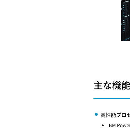
主な機
高性能プロ
IBM P