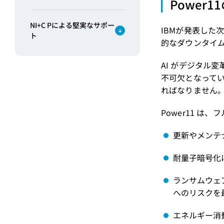
Power
NI+C Pによる堅実なサポー
IBMが発表した次
ト
的なダウンタイム
AI がデジタル
不可欠となって
ればなりません
Power11 
更新やメンテ
耐量子暗号化
ランサムウェ
へのリスクを
エネルギー消