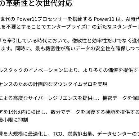
11の革新性と次世代対応
世代の Power11プロセッサーを搭載する Power11 は、
を不要とすることでエンタープライズIT の新たなスタンダー
変革を牽引している時代において、俊敏性と効率性だけでなく進
います。同時に、最も機密性が高いデータの安全性を確保しつ
。
は、フルスタックのイノベーションにより、より多くの価値を提
ナンスのための計画的なダウンタイムゼロを実現
による高度なサイバーレジリエンスを提供し、機密データを保
アを1分以内に検出し、数分でデータを回復する機能を提供す
最小限に抑制
費を大規模に最適化し、TCO、炭素排出量、データセンターの