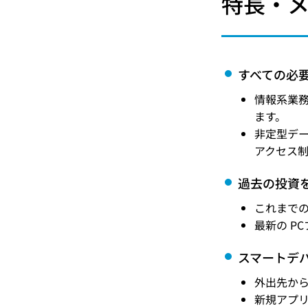
特長・
すべての必
情報系業
ます。
非定型デ
アクセス
過去の投資
これまでの
最新の P
スマートデ
外出先か
新規アプリ