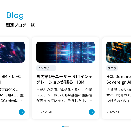
Blog
関連ブログ一覧
インタビュー
ブログ
BM・NI+C
国内第1号ユーザー NTTインテ
HCL Domi
M
グレーションが語る！IBM
Sovereig
atsonx 技術コ
Spyre検証で見えてきた企業AI
データとLL
ぽブログメン
生成AIの活用が本格化する中、企業
「参照したい過
sonx
基盤の最適解
6年3月4日、聖
システムにおいてもAI基盤の重要性
サイロ化された
挑戦するAIエー
CGardenに
が高まっています。そうした中、
つけられない」
ユーザーが語る
ewatsonx技術
NTTと日本アイ・ビー・エム（以
話したはずの情
〜」
ント
下、日本IBM）の強みを融合したシ
「去年の見積も
2026.6.30
2026.6.8
]
ステムインテグレーターNTTインテ
い」など、情報
グレーション株式会社[…]
は、多くの企業