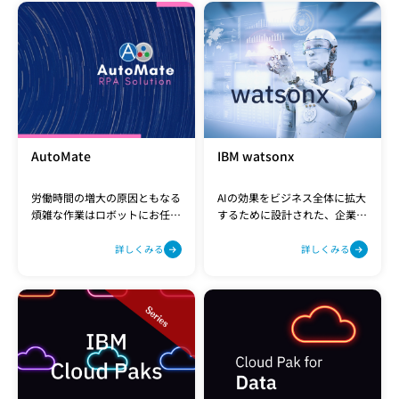
AutoMate
IBM watsonx
労働時間の増大の原因ともなる
AIの効果をビジネス全体に拡大
煩雑な作業はロボットにお任
するために設計された、企業向
せ。企業の働き方改革を支援し
けAIとデータのプラットフォー
ます。
ムです。
詳しくみる
詳しくみる