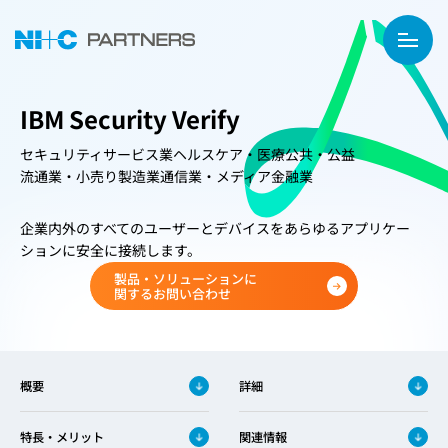
IBM Security Verify
セキュリティ
サービス業
ヘルスケア・医療
公共・公益
流通業・小売り
製造業
通信業・メディア
金融業
企業内外のすべてのユーザーとデバイスをあらゆるアプリケー
ションに安全に接続します。
製品・ソリューションに
関するお問い合わせ
概要
詳細
特長・メリット
関連情報