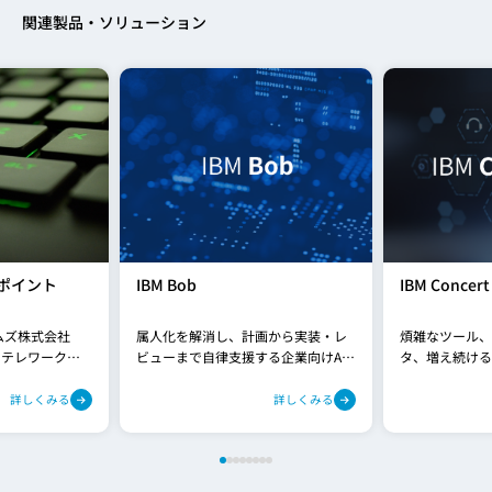
関連製品・ソリューション
ポイント
IBM Bob
IBM Concert
ムズ株式会社
属人化を解消し、計画から実装・レ
煩雑なツール、
、テレワーク環
ビューまで自律支援する企業向けAI
タ、増え続ける
・サーバーの
エージェント
IBMConcer
ビスです。本
用をシンプルに
詳しくみる
詳しくみる
プレミス型の
なリスク管理と
手法でSaaS化し
するインテリジ
よる運用作業が
フォームです。