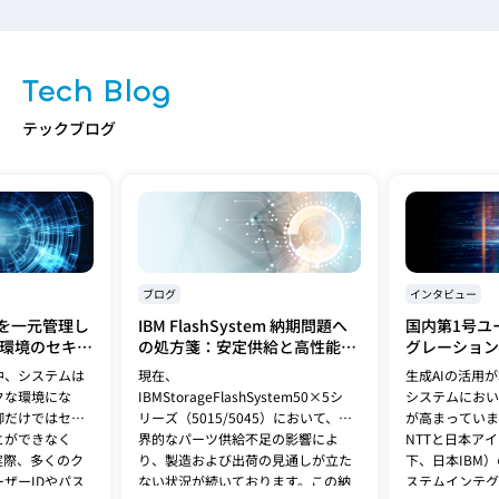
Tech Blog
テックブログ
ブログ
インタビュー
を一元管理し
IBM FlashSystem 納期問題へ
国内第1号ユ
ド環境のセキュ
の処方箋：安定供給と高性能を
グレーション
IBM
両立する「FlashSystem
Spyre検証
中、システムは
現在、
生成AIの活用
5600」への移行提案
基盤の最適解
クな環境にな
IBMStorageFlashSystem50×5シ
システムにおい
御だけではセ
リーズ（5015/5045）において、世
が高まっていま
とができなく
界的なパーツ供給不足の影響によ
NTTと日本ア
実際、多くのク
り、製造および出荷の見通しが立た
下、日本IBM
ザーIDやパス
ない状況が続いております。この納
ステムインテグ