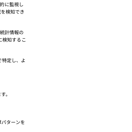
続的に監視し
脅威を検知でき
どの統計情報の
期に検知するこ
で特定し、よ
ます。
。
撃パターンを