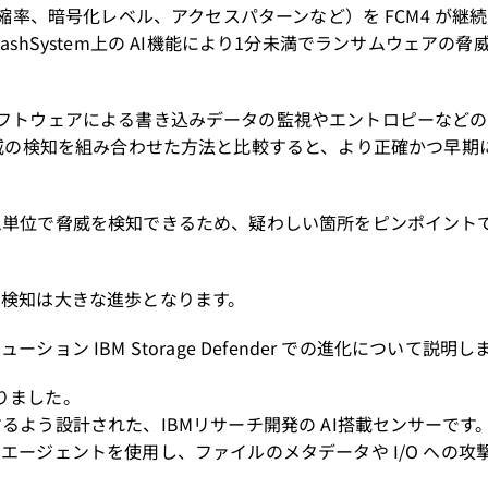
縮率、暗号化レベル、アクセスパターンなど）を FCM4 が継
FlashSystem上の AI機能により1分未満でランサムウェアの
tem でのソフトウェアによる書き込みデータの監視やエントロピーな
 Pro での脅威の検知を組み合わせた方法と比較すると、より正確かつ早
ム単位で脅威を検知できるため、疑わしい箇所をピンポイント
期検知は大きな進歩となります。
 IBM Storage Defender での進化について説明し
わりました。
よう設計された、IBMリサーチ開発の AI搭載センサーです
ージェントを使用し、ファイルのメタデータや I/O への攻