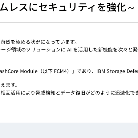
でシームレスにセキュリティを強化～
は苛烈を極める状況になっています。
レージ領域のソリューションに AI を活用した新機能を次々と
shCore Module（以下 FCM4）」であり、IBM Storage Def
いえます。
の相互活用により脅威検知とデータ復旧がどのように迅速化で