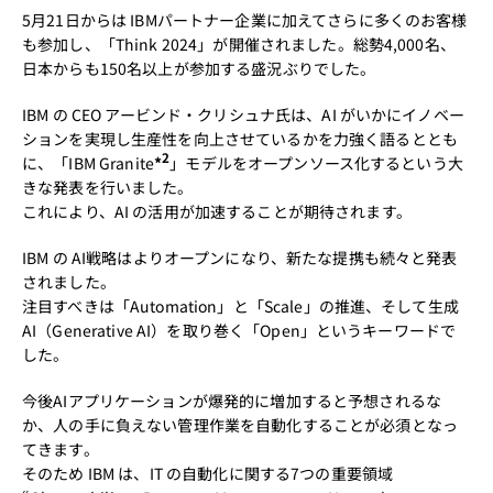
5月21日からは IBMパートナー企業に加えてさらに多くのお客様
も参加し、「Think 2024」が開催されました。総勢4,000名、
日本からも150名以上が参加する盛況ぶりでした。
IBM の CEO アービンド・クリシュナ氏は、AI がいかにイノベー
ションを実現し生産性を向上させているかを力強く語るととも
2
に、「IBM Granite
*
」モデルをオープンソース化するという大
きな発表を行いました。
これにより、AI の活用が加速することが期待されます。
IBM の AI戦略はよりオープンになり、新たな提携も続々と発表
されました。
注目すべきは「Automation」と「Scale」の推進、そして生成
AI（Generative AI）を取り巻く「Open」というキーワードで
した。
今後AIアプリケーションが爆発的に増加すると予想されるな
か、人の手に負えない管理作業を自動化することが必須となっ
てきます。
そのため IBM は、IT の自動化に関する7つの重要領域