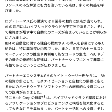
リソースの不安解消にも力を注いでいる点は、多くの共感を呼
びました。
ロブ・トーマス氏の講演では IT業界の動向に焦点が当てられ、
AI の活用にはハイブリッドクラウドが不可欠であること、そし
て複雑さが増す中で自動化のニーズが高まっていることが明らか
にされました。
IBM の自動化に関する独自の提案や AI の導入を容易にする取り
組みは、特に興味深い内容でした。また、共同でのセールスと
マーケティングの推進や再利用可能なコードの生成、PoC やデ
モの機会の継続的な促進は、パートナーシップにとって非常に
有益であるということが伝わりました。
パートナーエコシステムGM のケイト・ウーリー氏からは、IBM
の投資方針として、モダナイゼーションと自動化の需要に応え
るためのハードウェアとソフトウェアへの継続的な投資につい
ての説明がありました。
1
特に HashiCorp の買収
*
は、ハイブリッドクラウド環境におけ
るアプリケーションのプロビジョニングと構成を簡素化すると
して大きな注目を集めました。パートナー活動への投資、そし