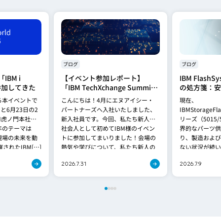
ブログ
ブログ
BM i
【イベント参加レポート】
IBM Flash
に参加してきた
「IBM TechXchange Summit
の処方箋：安
Japan 2026 Summer」に参加
両立する「Fla
る本イベントで
こんにちは！4月にエヌアイシー・
現在、
してきた
5600」への
と6月23日の2
パートナーズへ入社いたしました、
IBMStorageF
M虎ノ門本社で
新入社員です。今回、私たち新人が
リーズ（5015
年のテーマは
社会人として初めてIBM様のイベン
界的なパーツ供
と現場の未来を動
トに参加してまいりました！会場の
り、製造および
されたIBM[…]
熱気や学びについて、私たち新人の
ない状況が続い
感想と、先輩社員のレポー[…]
期問題は、[…]
2026.7.31
2026.7.9