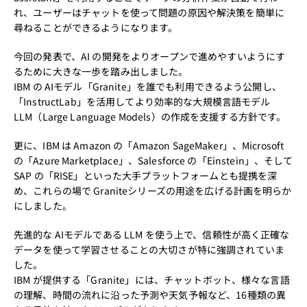
れ、ユーザーはチャットを使って問題の原因や解決策を簡単に
尋ねることができるようになります。
今回の発表で、AI の開発をよりオープンで進めやすいようにす
るために大きな一歩を踏み出しました。
IBM の AIモデル「Granite」を誰でも利用できるよう公開し、
「InstructLab」
を活用してより効率的な大規模言語モデル
LLM（Large Language Models）の作成を支援する方針です。
更に、IBM は Amazon の「Amazon SageMaker」、Microsoft
の「Azure Marketplace」、Salesforce の「Einstein」、そして
SAP の「RISE」といった大手プラットフォームとも提携を深
め、これらの場で Graniteシリーズの用途を広げる計画を明らか
にしました。
先進的な AIモデルである LLM を使う上で、信頼性が高く正確な
データを使って学習させることの大切さが特に強調されていま
した。
IBM が提供する「Granite」には、チャットボット、様々な言語
の理解、時間の流れに沿った予測や天気予報など、16種類の異