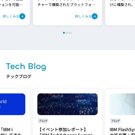
ションを可能に
チャーで構築されたプラットフォー
けに構築され、
トフォームで
ムにより、結果を迅速に予測しま
ジネスの成長を
す。
詳しくみる
詳しくみる
Tech Blog
テックブログ
ブログ
ブログ
BM i
【イベント参加レポート】
IBM Flash