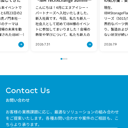
に参加してきた
「IBM TechXchange Summit
の処方箋：安
Japan 2026 Summer」に参加
両立する「Fla
る本イベントで
こんにちは！4月にエヌアイシー・
現在、
してきた
5600」への
と6月23日の2
パートナーズへ入社いたしました、
IBMStorageF
M虎ノ門本社で
新入社員です。今回、私たち新人が
リーズ（5015
年のテーマは
社会人として初めてIBM様のイベン
界的なパーツ供
と現場の未来を動
トに参加してまいりました！会場の
り、製造および
されたIBM[…]
熱気や学びについて、私たち新人の
ない状況が続い
感想と、先輩社員のレポー[…]
期問題は、[…]
2026.7.31
2026.7.9
Contact Us
お問い合わせ
お客様の業務課題に応じ、最適なソリューションの組み合わせ
をご提案いたします。
各種お問い合わせや案件のご相談も、こ
ちらより承ります。