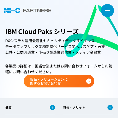
IBM Cloud Paks シリーズ
DX
システム運用最適化
セキュリティ
データサイエンス
データファブリック
業務効率化
サービス業
ヘルスケア・医療
公共・公益
流通業・小売り
製造業
通信業・メディア
金融業
各製品の詳細は、担当営業またはお問い合わせフォームからお気
軽にお問い合わせください。
製品・ソリューションに
関するお問い合わせ
概要
特長・メリット