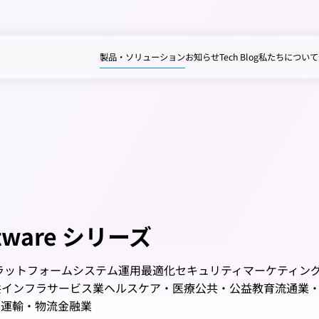
製品・ソリューション
お知らせ
Tech Blog
私たちについて
ftware シリーズ
ラットフォーム
システム運用最適化
セキュリティ
マーケティン
共インフラ
サービス業
ヘルスケア・医療
公共・公益
教育
流通業
ア
運輸・物流
金融業