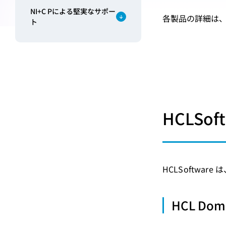
NI+C Pによる堅実なサポー
各製品の詳細は
ト
HCLSof
HCLSoftw
HCL D