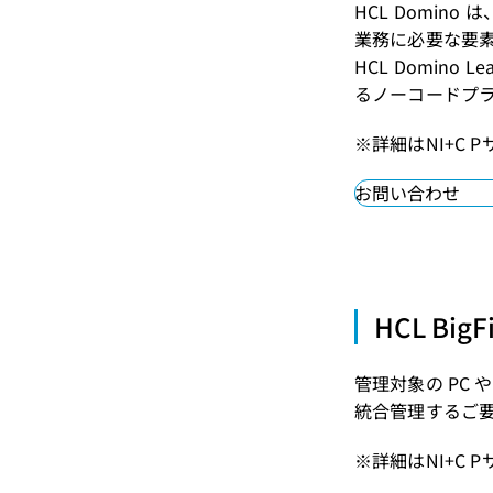
HCL Domi
業務に必要な要素
HCL Domin
るノーコードプ
※詳細はNI+C 
お問い合わせ
HCL B
管理対象の PC
統合管理するご
※詳細はNI+C 