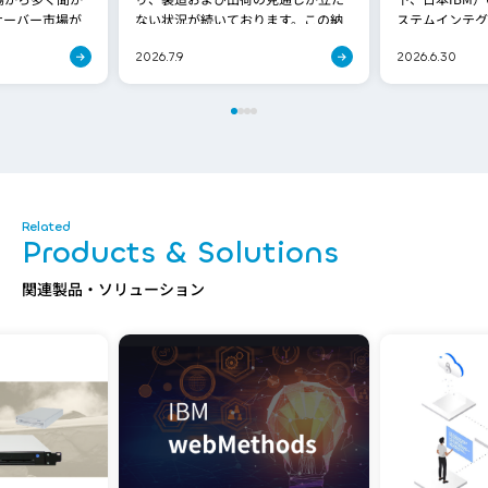
サーバー市場が
ない状況が続いております。この納
ステムインテグ
が、これま[…]
期問題は、[…]
グレーション株
2026.7.9
2026.6.30
Products & Solutions
関連製品・ソリューション