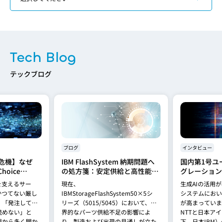
Tech Blog
テックブログ
ブログ
インタビュー
危機】なぜ
IBM FlashSystem 納期問題へ
国内第1号ユ
hoice
の処方箋：安定供給と高性能を
グレーション
れるのか？
両立する「FlashSystem
Spyre検証
を支えるサー
現在、
生成AIの活用
5600」への移行提案
基盤の最適解
かつてない厳し
IBMStorageFlashSystem50×5シ
システムにおい
、「発注しても
リーズ（5015/5045）において、世
が高まっていま
読めない」と
界的なパーツ供給不足の影響によ
NTTと日本ア
場から多く聞か
り、製造および出荷の見通しが立た
下、日本IBM