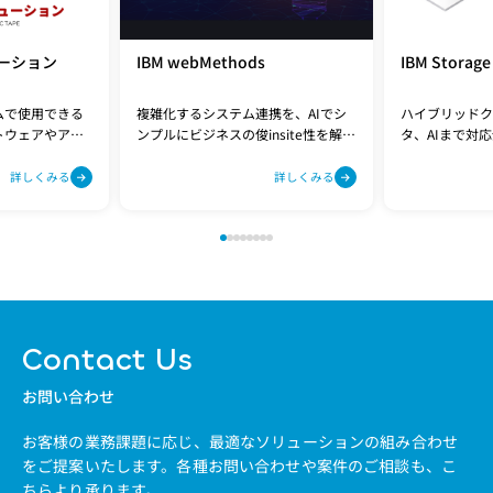
ーション
IBM webMethods
IBM Storage
ムで使用できる
複雑化するシステム連携を、AIでシ
ハイブリッドク
トウェアやアプ
ンプルにビジネスの俊insite性を解き
タ、AIまで対応
行っています。
放つ、次世代の統合プラットフォー
トレージ
ム
詳しくみる
詳しくみる
Contact Us
お問い合わせ
お客様の業務課題に応じ、最適なソリューションの組み合わせ
をご提案いたします。
各種お問い合わせや案件のご相談も、こ
ちらより承ります。