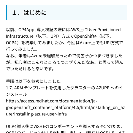
１．はじめに
以前、CP4Apps導入検証の際にはAWS上にUser Provisioned
Infrastructure（以下、UPI）方式でOpenShift4（以下、
OCP4）を構築してみましたが、今回はAzure上でもUPI方式で
行ってみました。
なお、筆者はAzure未経験だったので何箇所かつまづきました
が、初心者はこんなところでつまずくんだなあ、と思って読ん
でいただけると幸いです。
手順は以下を参考にしました。
1.7. ARM テンプレートを使用したクラスターの AZURE へのイ
ンストール
https://access.redhat.com/documentation/ja-
jp/openshift_container_platform/4.5/html/installing_on_az
ure/installing-azure-user-infra
OCP4導入後にWSHEのコンポーネントを導入する予定のため、
OCP4のバージョンは4.5を利用しました。(現在はOCP4.5～4.7