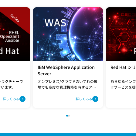
IBM WebSphere Application
Red Hat シ
Server
トラクチャーで
オンプレミス/クラウドのいずれの環
あらゆるインフ
ています。
境でも高度な管理機能を有するアプ
ITサービスを
リケーションサーバーです。
詳しくみる
詳しくみる