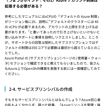
〈つまづきポイント：その2〉Azure アカウント制限は
拡張する必要がある？
参考にした
マニュアル
にはvCPUの「デフォルトの Azure 制限」
がリージョン毎に20、説明に”デフォルトのクラスターには 40
の vCPU が必要であるため、アカウントの上限を引き上げる必
要があります。”と書いてあったので引き上げないといけないと
思い込みサポートに事情を説明しリクエストしました。ところ
が、サポートからの回答は契約したサブスクリプションではデ
フォルトの制限は350コアで必要数は最初から超えているとのこ
とでした。
Azure Portal の [サブスクリプション] ページの [使用量 + クォー
タ] セクションで確認できると教えてもらいましたので、皆さん
もAzure上でOpenShift構築を実施する前には一度確認してみて
ください。
2-4. サービスプリンシパルの作成
そもそもサービスプリンシパルとはなんでしょう？Azure初心者
の私もよく分からず、調べた結果、「Azureリソースを管理・操