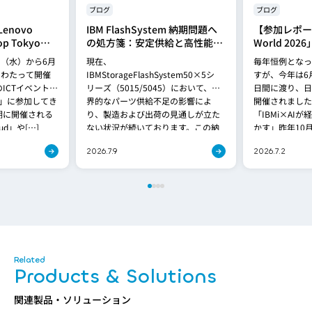
ブログ
ブログ
enovo
IBM FlashSystem 納期問題へ
【参加レポート
op Tokyo
の処方箋：安定供給と高性能を
World 20
両立する「FlashSystem
日（水）から6月
現在、
毎年恒例となっ
5600」への移行提案
にわたって開催
IBMStorageFlashSystem50×5シ
すが、今年は6月
ICTイベント
リーズ（5015/5045）において、世
日間に渡り、日
026」に参加してき
界的なパーツ供給不足の影響によ
開催されました
期に開催される
り、製造および出荷の見通しが立た
「IBMi×AI
d」や[…]
ない状況が続いております。この納
かす」昨年10月
期問題は、[…]
2026.7.9
2026.7.2
Products & Solutions
関連製品・ソリューション