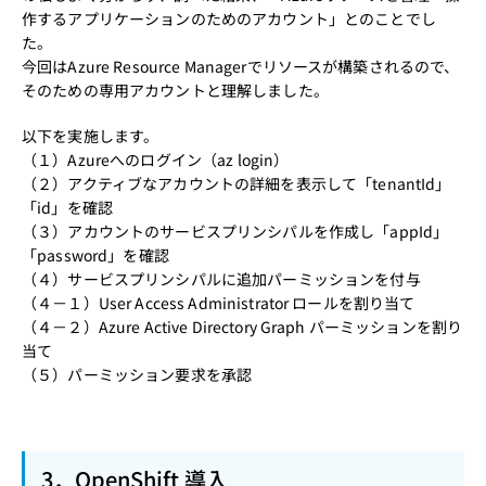
作するアプリケーションのためのアカウント」とのことでし
た。
今回はAzure Resource Managerでリソースが構築されるので、
そのための専用アカウントと理解しました。
以下を実施します。
（１）
Azureへのログイン（az login）
（２）
アクティブなアカウントの詳細を表示して「tenantId」
「id」を確認
（３）
アカウントのサービスプリンシパルを作成し「appId」
「password」を確認
（４）サービスプリンシパルに追加パーミッションを付与
（４－１）
User Access Administrator ロールを割り当て
（４－２）
Azure Active Directory Graph パーミッションを割り
当て
（５）
パーミッション要求を承認
3．OpenShift 導入