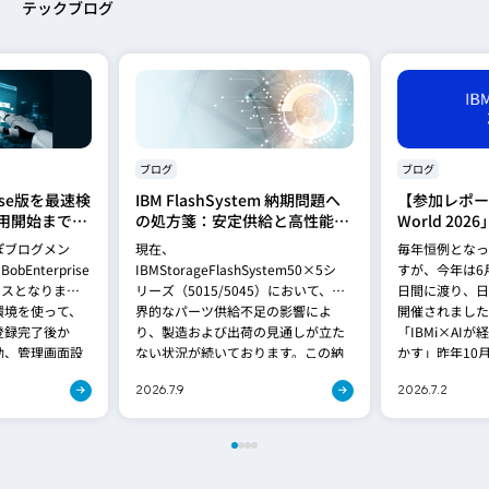
テックブログ
ブログ
ブログ
prise版を最速検
IBM FlashSystem 納期問題へ
【参加レポート
用開始までの
の処方箋：安定供給と高性能を
World 20
イントを解説
両立する「FlashSystem
ぽブログメン
現在、
毎年恒例となっ
5600」への移行提案
Enterprise
IBMStorageFlashSystem50×5シ
すが、今年は6月
ースとなりまし
リーズ（5015/5045）において、世
日間に渡り、日
環境を使って、
界的なパーツ供給不足の影響によ
開催されました
登録完了後か
り、製造および出荷の見通しが立た
「IBMi×AI
動、管理画面設
ない状況が続いております。この納
かす」昨年10月
期問題は、[…]
2026.7.9
2026.7.2