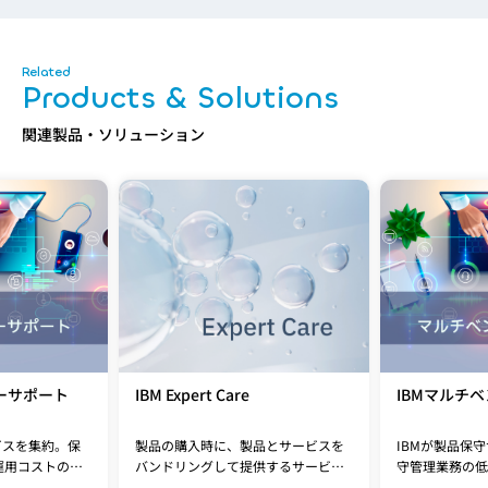
Products & Solutions
関連製品・ソリューション
ーサポート
IBM Expert Care
IBMマルチ
ビスを集約。保
製品の購入時に、製品とサービスを
IBMが製品保
運用コストの削
バンドリングして提供するサービス
守管理業務の低
ットを提供しま
です。
減など、様々な