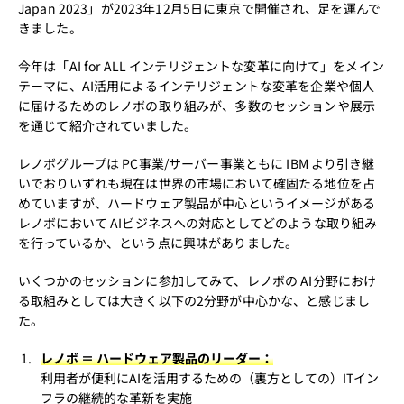
Japan 2023」が2023年12月5日に東京で開催され、足を運んで
きました。
今年は「AI for ALL インテリジェントな変革に向けて」をメイン
テーマに、AI活用によるインテリジェントな変革を企業や個人
に届けるためのレノボの取り組みが、多数のセッションや展示
を通じて紹介されていました。
レノボグループは PC事業/サーバー事業ともに IBM より引き継
いでおりいずれも現在は世界の市場において確固たる地位を占
めていますが、ハードウェア製品が中心というイメージがある
レノボにおいて AIビジネスへの対応としてどのような取り組み
を行っているか、という点に興味がありました。
いくつかのセッションに参加してみて、レノボの AI分野におけ
る取組みとしては大きく以下の2分野が中心かな、と感じまし
た。
レノボ ＝ ハードウェア製品のリーダー：
利用者が便利にAIを活用するための（裏方としての）ITイン
フラの継続的な革新を実施