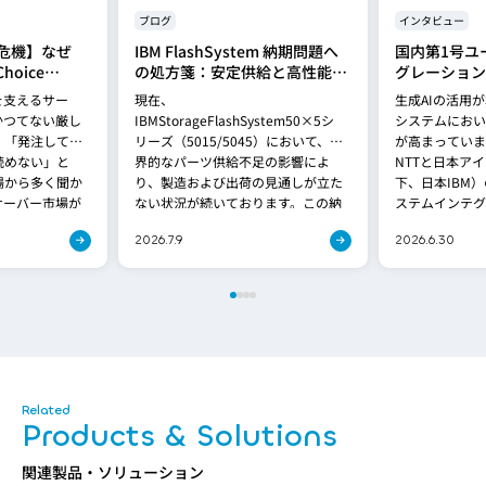
ブログ
インタビュー
危機】なぜ
IBM FlashSystem 納期問題へ
国内第1号ユ
hoice
の処方箋：安定供給と高性能を
グレーション
れるのか？
両立する「FlashSystem
Spyre検証
を支えるサー
現在、
生成AIの活用
5600」への移行提案
基盤の最適解
かつてない厳し
IBMStorageFlashSystem50×5シ
システムにおい
、「発注しても
リーズ（5015/5045）において、世
が高まっていま
読めない」と
界的なパーツ供給不足の影響によ
NTTと日本ア
場から多く聞か
り、製造および出荷の見通しが立た
下、日本IBM
サーバー市場が
ない状況が続いております。この納
ステムインテグ
が、これま[…]
期問題は、[…]
グレーション株
2026.7.9
2026.6.30
Products & Solutions
関連製品・ソリューション