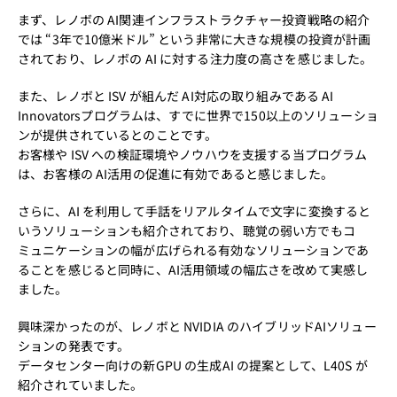
まず、レノボの AI関連インフラストラクチャー投資戦略の紹介
では “3年で10億米ドル” という非常に大きな規模の投資が計画
されており、レノボの AI に対する注力度の高さを感じました。
また、レノボと ISV が組んだ AI対応の取り組みである AI
Innovatorsプログラムは、すでに世界で150以上のソリューショ
ンが提供されているとのことです。
お客様や ISV への検証環境やノウハウを支援する当プログラム
は、お客様の AI活用の促進に有効であると感じました。
さらに、AI を利用して手話をリアルタイムで文字に変換すると
いうソリューションも紹介されており、聴覚の弱い方でもコ
ミュニケーションの幅が広げられる有効なソリューションであ
ることを感じると同時に、AI活用領域の幅広さを改めて実感し
ました。
興味深かったのが、レノボと NVIDIA のハイブリッドAIソリュー
ションの発表です。
データセンター向けの新GPU の生成AI の提案として、L40S が
紹介されていました。