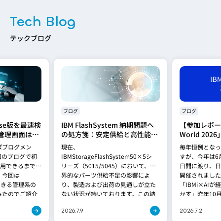
Tech Blog
テックブログ
ブログ
ブログ
prise版を最速検
IBM FlashSystem 納期問題へ
【参加レポート
の管理画面はど
の処方箋：安定供給と高性能を
World 20
ス直後にできる
両立する「FlashSystem
ぽブログメン
現在、
毎年恒例となっ
てみた
5600」への移行提案
回のブログで初
IBMStorageFlashSystem50×5シ
すが、今年は6月
利用できるまでを
リーズ（5015/5045）において、世
日間に渡り、日
。今回は
界的なパーツ供給不足の影響によ
開催されました
版でできる管理系の
り、製造および出荷の見通しが立た
「IBMi×AI
みたのでご紹介
ない状況が続いております。この納
かす」昨年10月
期問題は、[…]
2026.7.9
2026.7.2