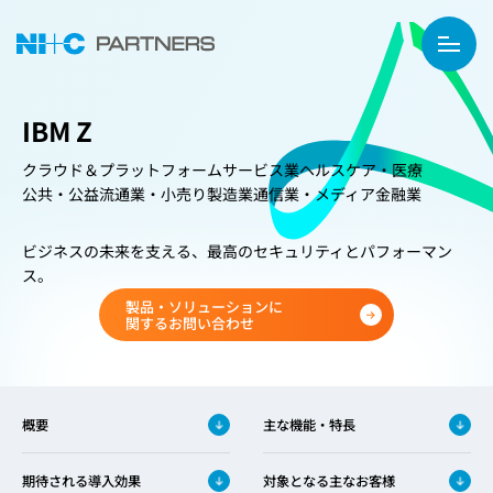
IBM Z
クラウド＆プラットフォーム
サービス業
ヘルスケア・医療
公共・公益
流通業・小売り
製造業
通信業・メディア
金融業
ビジネスの未来を支える、最高のセキュリティとパフォーマン
ス。
製品・ソリューションに
関するお問い合わせ
概要
主な機能・特長
期待される導入効果
対象となる主なお客様