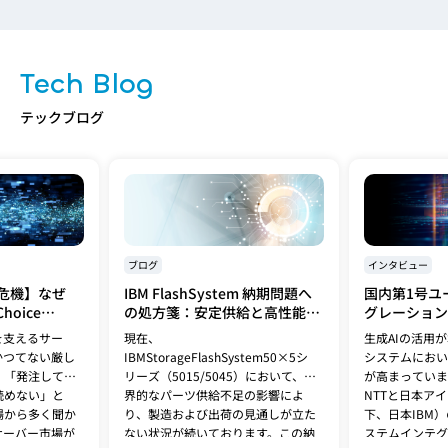
Tech Blog
テックブログ
ブログ
インタビュー
危機】なぜ
IBM FlashSystem 納期問題へ
国内第1号ユ
hoice
の処方箋：安定供給と高性能を
グレーション
れるのか？
両立する「FlashSystem
Spyre検証
を支えるサー
現在、
生成AIの活用
5600」への移行提案
基盤の最適解
かつてない厳し
IBMStorageFlashSystem50×5シ
システムにおい
、「発注しても
リーズ（5015/5045）において、世
が高まっていま
読めない」と
界的なパーツ供給不足の影響によ
NTTと日本ア
場から多く聞か
り、製造および出荷の見通しが立た
下、日本IBM
サーバー市場が
ない状況が続いております。この納
ステムインテグ