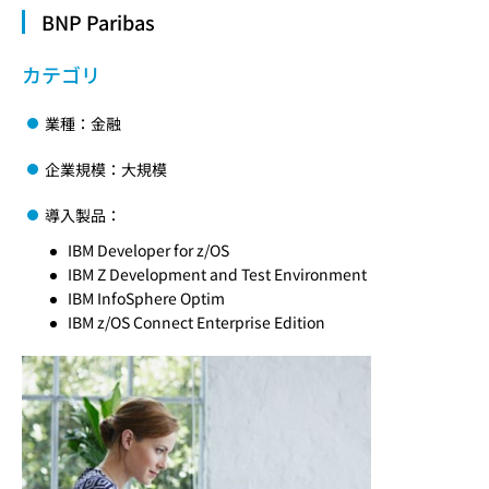
BNP Paribas
カテゴリ
業種：金融
企業規模：大規模
導入製品：
IBM Developer for z/OS
IBM Z Development and Test Environment
IBM InfoSphere Optim
IBM z/OS Connect Enterprise Edition