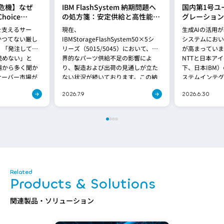
危機】なぜ
IBM FlashSystem 納期問題へ
国内第1号ユ
hoice
の処方箋：安定供給と高性能を
グレーション
れるのか？
両立する「FlashSystem
Spyre検証
を支えるサー
現在、
生成AIの活用
5600」への移行提案
基盤の最適解
かつてない厳し
IBMStorageFlashSystem50×5シ
システムにおい
、「発注しても
リーズ（5015/5045）において、世
が高まっていま
読めない」と
界的なパーツ供給不足の影響によ
NTTと日本ア
場から多く聞か
り、製造および出荷の見通しが立た
下、日本IBM
サーバー市場が
ない状況が続いております。この納
ステムインテグ
が、これま[…]
期問題は、[…]
グレーション株
2026.7.9
2026.6.30
Products & Solutions
関連製品・ソリューション