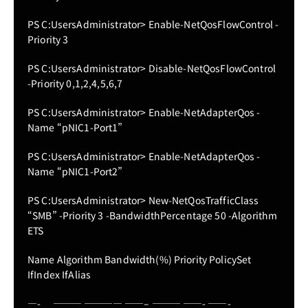
PS C:UsersAdministrator> Enable-NetQosFlowControl -
Priority 3
PS C:UsersAdministrator> Disable-NetQosFlowControl
-Priority 0,1,2,4,5,6,7
PS C:UsersAdministrator> Enable-NetAdapterQos -
Name “pNIC1-Port1”
PS C:UsersAdministrator> Enable-NetAdapterQos -
Name “pNIC1-Port2”
PS C:UsersAdministrator> New-NetQosTrafficClass
“SMB” -Priority 3 -BandwidthPercentage 50 -Algorithm
ETS
Name Algorithm Bandwidth(%) Priority PolicySet
IfIndex IfAlias
—- ——— ———— ——– ——— ——- ——-