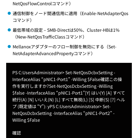
NetQosFlowControlコマンド）
通信制御をノード間通信用に適用（Enable-NetAdapterQos
コマンド）
最低帯域の設定 – SMB-Directは50%、Cluster-HBは1%
（New-NetQosTrafficClassコマンド）
Mellanoxアダプターのフロー制御を無効にする（Set-
NetAdapterAdvancedPropertyコマンド）
PS C:UsersAdministrator> Set-NetQosDcbxSetting -
InterfaceAlias “pNIC1-Port1” -Willing $False
確認
この操
作を実行しますか?
Set-NetQosDcbxSetting -Willing
$false -InterfaceAlias “pNIC1-Port1”
[Y] はい(Y) [A] すべて
続行(A) [N] いいえ(N) [L] すべて無視(L) [S] 中断(S) [?] ヘル
プ (既定値は “Y”): y
PS C:UsersAdministrator> Set-
NetQosDcbxSetting -InterfaceAlias “pNIC1-Port2” -
Willing $False
確認