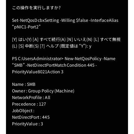
この操作を実行しますか?
Set-NetQosDcbxSetting -Willing $false -InterfaceAlias
“pNIC1-Port2”
[Y] はい(Y) [A] すべて続行(A) [N] いいえ(N) [L] すべて無視
(L) [S] 中断(S) [?] ヘルプ (既定値は “Y”): y
PS C:UsersAdministrator> New-NetQosPolicy -Name
“SMB” -NetDirectPortMatchCondition 445 -
PriorityValue8021Action 3
Name : SMB
Owner : Group Policy (Machine)
NetworkProfile : All
Precedence : 127
JobObject :
NetDirectPort : 445
PriorityValue : 3