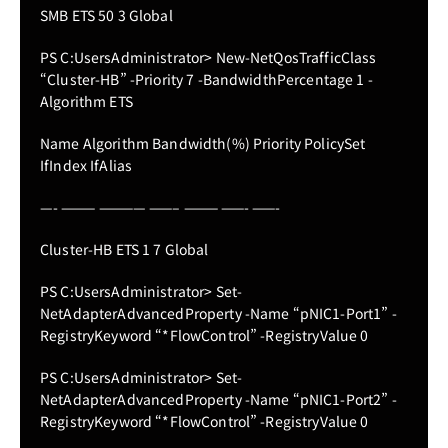
SMB ETS 50 3 Global
PS C:UsersAdministrator> New-NetQosTrafficClass
“Cluster-HB” -Priority 7 -BandwidthPercentage 1 -
Algorithm ETS
Name Algorithm Bandwidth(%) Priority PolicySet
IfIndex IfAlias
—- ——— ———— ——– ——— ——- ——-
Cluster-HB ETS 1 7 Global
PS C:UsersAdministrator> Set-
NetAdapterAdvancedProperty -Name “pNIC1-Port1” -
RegistryKeyword “*FlowControl” -RegistryValue 0
PS C:UsersAdministrator> Set-
NetAdapterAdvancedProperty -Name “pNIC1-Port2” -
RegistryKeyword “*FlowControl” -RegistryValue 0