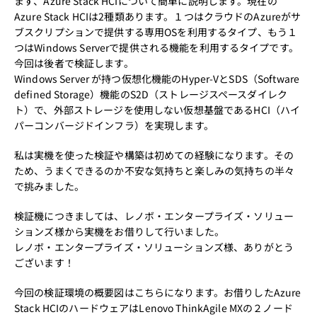
まず、Azure Stack HCIについて簡単に説明します。現在の
Azure Stack HCIは2種類あります。１つはクラウドのAzureがサ
ブスクリプションで提供する専用OSを利用するタイプ、もう１
つはWindows Serverで提供される機能を利用するタイプです。
今回は後者で検証します。
Windows Server が持つ仮想化機能のHyper-VとSDS（Software
defined Storage）機能のS2D（ストレージスペースダイレク
ト）で、外部ストレージを使用しない仮想基盤であるHCI（ハイ
パーコンバージドインフラ）を実現します。
私は実機を使った検証や構築は初めての経験になります。その
ため、うまくできるのか不安な気持ちと楽しみの気持ちの半々
で挑みました。
検証機につきましては、レノボ・エンタープライズ・ソリュー
ションズ様から実機をお借りして行いました。
レノボ・エンタープライズ・ソリューションズ様、ありがとう
ございます！
今回の検証環境の概要図はこちらになります。お借りしたAzure
Stack HCIのハードウェアはLenovo ThinkAgile MXの２ノード