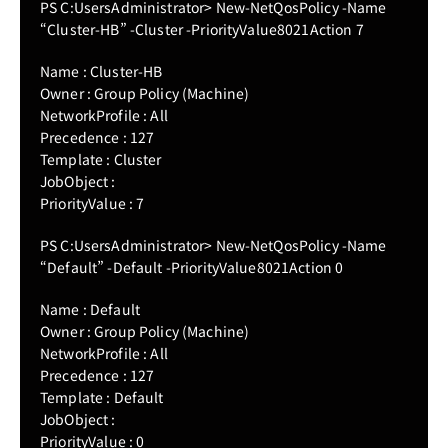
PS C:UsersAdministrator> New-NetQosPolicy -Name
“Cluster-HB” -Cluster -PriorityValue8021Action 7
Name : Cluster-HB
Owner : Group Policy (Machine)
NetworkProfile : All
Precedence : 1
27
Template : Cluster
JobObject :
PriorityValue : 7
PS C:UsersAdministrator> New-NetQosPolicy -Name
“Default” -Default -PriorityValue8021Action 0
Name : Default
Owner : Group Policy (Machine)
NetworkProfile : All
Precedence : 127
Template : Default
JobObject :
PriorityValue : 0