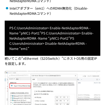
NetAdapterRDMAコマンド）
Intelアダプター（em1）へのRDMA無効化（Disable-
NetAdapterRDMAコマンド）
PS C:UsersAdministrator> Enable-NetAdapterRDMA -
Name “pNIC1-Port1”
PS C:UsersAdministrator> Enable-
NetAdapterRDMA -Name “pNIC1-Port2”
PS
C:UsersAdministrator> Disable-NetAdapterRDMA -
Name “em1”
続いてこの”vEthernet（S2DSwitch）”にホストOS用の固定IP
を設定します。