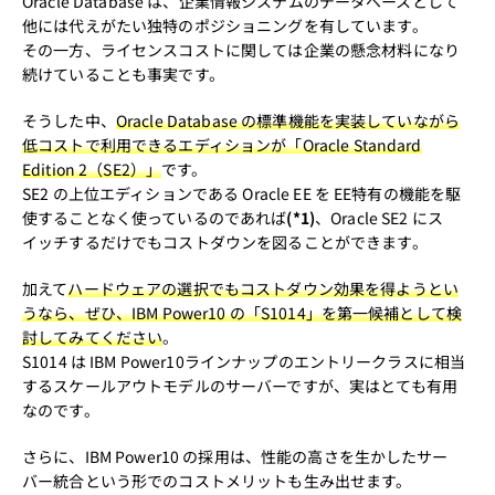
Oracle Database は、企業情報システムのデータベースとして
他には代えがたい独特のポジショニングを有しています。
その一方、ライセンスコストに関しては企業の懸念材料になり
続けていることも事実です。
そうした中、
Oracle Database の標準機能を実装していながら
低コストで利用できるエディションが「Oracle Standard
Edition 2（SE2）」
です。
SE2 の上位エディションである Oracle EE を EE特有の機能を駆
使することなく使っているのであれば
(*1)
、Oracle SE2 にス
イッチするだけでもコストダウンを図ることができます。
加えて
ハードウェアの選択でもコストダウン効果を得ようとい
うなら、ぜひ、IBM Power10 の「S1014」を第一候補として検
討してみてください
。
S1014 は IBM Power10ラインナップのエントリークラスに相当
するスケールアウトモデルのサーバーですが、実はとても有用
なのです。
さらに、IBM Power10 の採用は、性能の高さを生かしたサー
バー統合という形でのコストメリットも生み出せます。