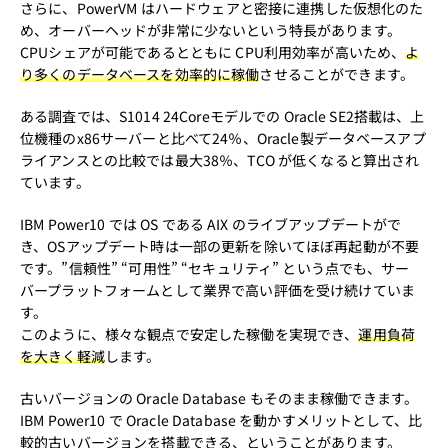
さらに、PowerVM はハードウェアと密接に連携した仮想化のた
め、オーバーヘッドが非常に少ないという特長があります。
CPUシェアが可能であるとともに CPU利用効率が高いため、
よ
り多くのデータベースを効率的に稼働
させることができます。
ある調査では、S1014 24Coreモデルでの Oracle SE2搭載は、上
位機種のx86サーバーと比べて24％、Oracle製データベースアプ
ライアンスとの比較では最大38％、TCO が低くなると算出され
ています。
IBM Power10 では OS である AIX のライブアップデートがで
き、OSアップデート時は一部の更新を除いてほぼ再起動が不要
です。”信頼性” “可用性” “セキュリティ” という点でも、サー
バープラットフォームとして業界で高い評価を受け続けていま
す。
このように、様々な観点で安定した稼働を実現でき、
運用負荷
を大きく軽減
します。
古いバージョンの Oracle Database もそのまま稼働できます。
IBM Power10 で Oracle Database を動かすメリットとして、比
較的古いバージョンを搭載できる、ということがあります。