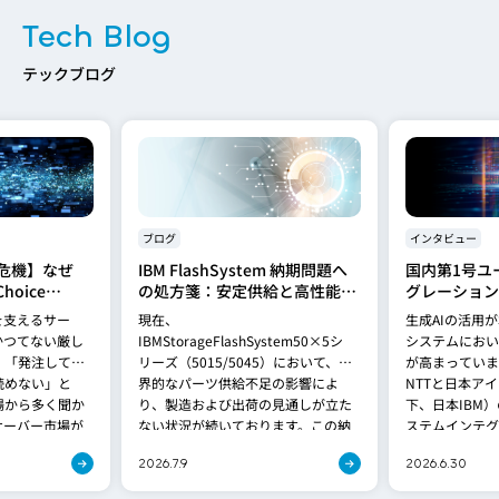
Tech Blog
テックブログ
ブログ
インタビュー
危機】なぜ
IBM FlashSystem 納期問題へ
国内第1号ユ
hoice
の処方箋：安定供給と高性能を
グレーション
れるのか？
両立する「FlashSystem
Spyre検証
を支えるサー
現在、
生成AIの活用
5600」への移行提案
基盤の最適解
かつてない厳し
IBMStorageFlashSystem50×5シ
システムにおい
、「発注しても
リーズ（5015/5045）において、世
が高まっていま
読めない」と
界的なパーツ供給不足の影響によ
NTTと日本ア
場から多く聞か
り、製造および出荷の見通しが立た
下、日本IBM
サーバー市場が
ない状況が続いております。この納
ステムインテグ
が、これま[…]
期問題は、[…]
グレーション株
2026.7.9
2026.6.30