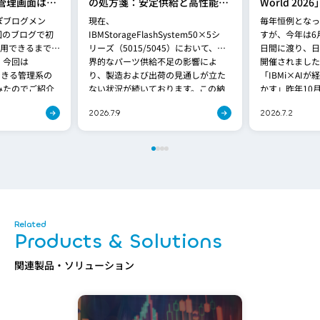
の管理画面はど
の処方箋：安定供給と高性能を
World 20
ス直後にできる
両立する「FlashSystem
ぽブログメン
現在、
毎年恒例となっ
てみた
5600」への移行提案
回のブログで初
IBMStorageFlashSystem50×5シ
すが、今年は6月
利用できるまでを
リーズ（5015/5045）において、世
日間に渡り、日
。今回は
界的なパーツ供給不足の影響によ
開催されました
版でできる管理系の
り、製造および出荷の見通しが立た
「IBMi×AI
みたのでご紹介
ない状況が続いております。この納
かす」昨年10月
期問題は、[…]
2026.7.9
2026.7.2
Products & Solutions
関連製品・ソリューション