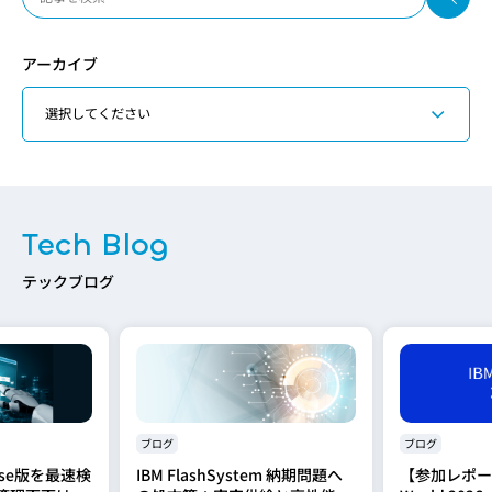
アーカイブ
Tech Blog
テックブログ
ブログ
ブログ
prise版を最速検
IBM FlashSystem 納期問題へ
【参加レポート