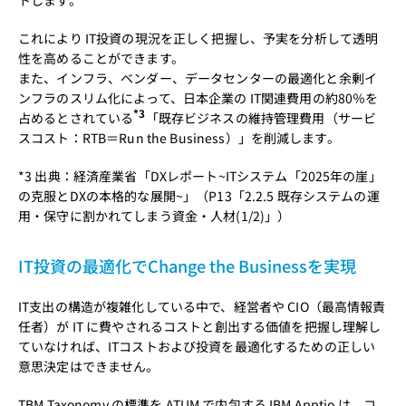
トします。
これにより IT投資の現況を正しく把握し、予実を分析して透明
性を高めることができます。
また、インフラ、ベンダー、データセンターの最適化と余剰イ
ンフラのスリム化によって、日本企業の IT関連費用の約80％を
*3
占めるとされている
「既存ビジネスの維持管理費用（サービ
スコスト：RTB＝Run the Business）」を削減します。
*3 出典：経済産業省「DXレポート~ITシステム「2025年の崖」
の克服とDXの本格的な展開~」（P13「2.2.5 既存システムの運
用・保守に割かれてしまう資金・人材(1/2)」）
IT投資の最適化でChange the Businessを実現
IT支出の構造が複雑化している中で、経営者や CIO（最高情報責
任者）が IT に費やされるコストと創出する価値を把握し理解し
ていなければ、ITコストおよび投資を最適化するための正しい
意思決定はできません。
TBM Taxonomy の標準を ATUM で内包する IBM Apptio は、コ