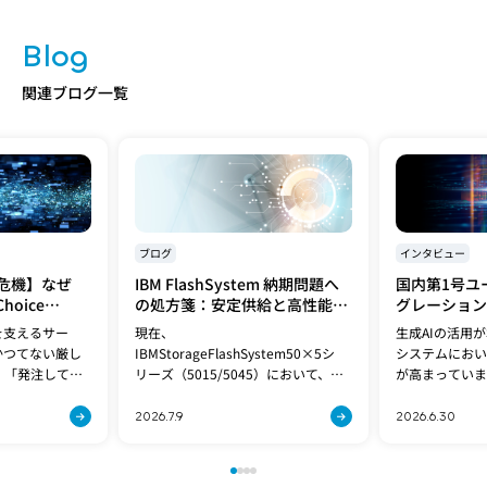
Blog
関連ブログ一覧
ブログ
インタビュー
危機】なぜ
IBM FlashSystem 納期問題へ
国内第1号ユ
hoice
の処方箋：安定供給と高性能を
グレーション
れるのか？
両立する「FlashSystem
Spyre検証
を支えるサー
現在、
生成AIの活用
5600」への移行提案
基盤の最適解
かつてない厳し
IBMStorageFlashSystem50×5シ
システムにおい
、「発注しても
リーズ（5015/5045）において、世
が高まっていま
読めない」と
界的なパーツ供給不足の影響によ
NTTと日本ア
場から多く聞か
り、製造および出荷の見通しが立た
下、日本IBM
2026.7.9
2026.6.30
サーバー市場が
ない状況が続いております。この納
ステムインテグ
が、これま[…]
期問題は、[…]
グレーション株