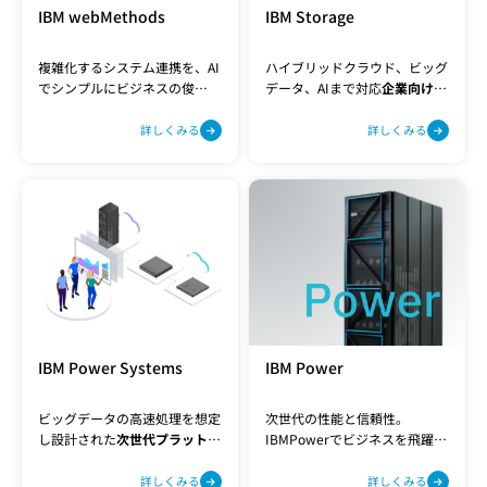
IBM webMethods
IBM Storage
複雑化するシステム連携を、AI
ハイブリッドクラウド、ビッグ
でシンプルにビジネスの俊
データ、AIまで対応
企業向けの
insite性を解き放つ、次世代の
データストレージ
統合プラットフォーム
詳しくみる
詳しくみる
IBM Power Systems
IBM Power
ビッグデータの高速処理を想定
次世代の性能と信頼性。
し設計された
次世代プラット
IBMPowerでビジネスを飛躍的
フォーム
に向上。
詳しくみる
詳しくみる