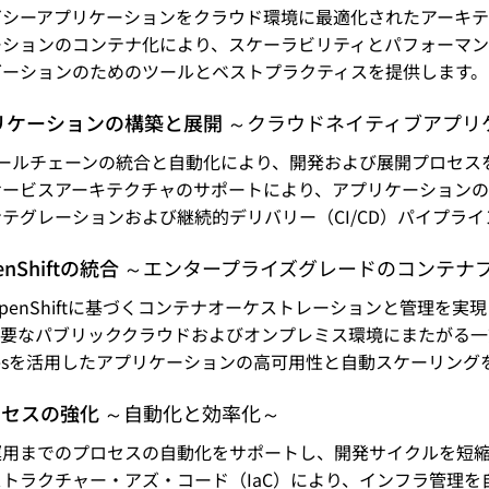
ガシーアプリケーションをクラウド環境に最適化されたアーキテ
ーションのコンテナ化により、スケーラビリティとパフォーマン
ゼーションのためのツールとベストプラクティスを提供します。
リケーションの構築と展開
～クラウドネイティブアプリ
sツールチェーンの統合と自動化により、開発および展開プロセス
サービスアーキテクチャのサポートにより、アプリケーションの
テグレーションおよび継続的デリバリー（CI/CD）パイプラ
penShiftの統合
～エンタープライズグレードのコンテナ
at OpenShiftに基づくコンテナオーケストレーションと管理を実
主要なパブリッククラウドおよびオンプレミス環境にまたがる一
netesを活用したアプリケーションの高可用性と自動スケーリン
プロセスの強化
～自動化と効率化～
運用までのプロセスの自動化をサポートし、開発サイクルを短
トラクチャー・アズ・コード（IaC）により、インフラ管理を