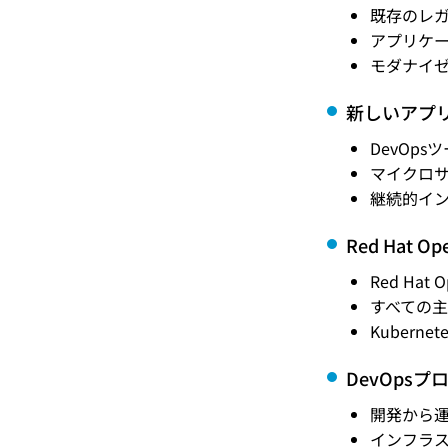
既存のレ
アプリケ
モダナイ
新しいアプ
DevOp
マイクロ
継続的イン
Red Hat O
Red H
すべての
Kuber
DevOps
開発から
インフラス