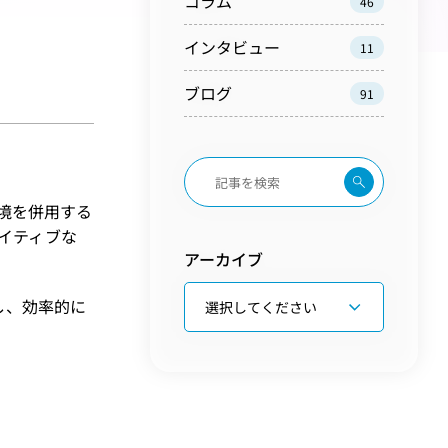
コラム
46
インタビュー
11
ブログ
91
境を併用する
ネイティブな
アーカイブ
し、効率的に