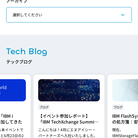
アーカイブ
Tech Blog
テックブログ
ブログ
ブログ
BM i
【イベント参加レポート】
IBM Flash
に参加してきた
「IBM TechXchange Summit
の処方箋：安
Japan 2026 Summer」に参加
両立する「Fla
る本イベントで
こんにちは！4月にエヌアイシー・
現在、
してきた
5600」への
と6月23日の2
パートナーズへ入社いたしました、
IBMStorageF