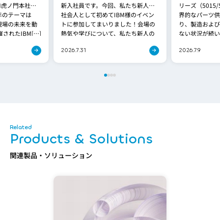
M虎ノ門本社で
新入社員です。今回、私たち新人が
リーズ（5015
年のテーマは
社会人として初めてIBM様のイベン
界的なパーツ供
と現場の未来を動
トに参加してまいりました！会場の
り、製造および
されたIBM[…]
熱気や学びについて、私たち新人の
ない状況が続い
感想と、先輩社員のレポー[…]
期問題は、[…]
2026.7.31
2026.7.9
Products & Solutions
関連製品・ソリューション