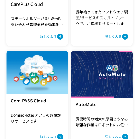
CarePlus Cloud
長年培ってきたソフトウェア製
品/サービスのスキル・ノウハ
ステークホルダーが多いBtoB
ウで、お客様をサポートしま
問い合わせ管理業務を効率化
す。
し、顧客満足度向上に繋げま
す。
詳しくみる
詳しくみる
Com-PASS Cloud
AutoMate
DominoNotesアプリのお預か
労働時間の増大の原因ともなる
りサービスです。
煩雑な作業はロボットにお任
せ。企業の働き方改革を支援し
ます。
詳しくみる
詳しくみる