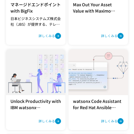
マネージドエンドポイント
Max Out Your Asset
with BigFix
Value with Maximo
Application Suite
日本ビジネスシステムズ株式会
社（JBS）が提供する、テレ
ワーク環境にも対応可能な
PC・サーバーのパッチ運用支
詳しくみる
詳しくみる
援サービスです。本サービスで
は、オンプレミス型のBigFixを
JBS独自の手法でSaaS化してお
り、お客さまによる運用作業が
不要となります。
Unlock Productivity with
watsonx Code Assistant
IBM watsonx
for Red Hat Ansible
Orchestrate
Lightspeed
詳しくみる
詳しくみる