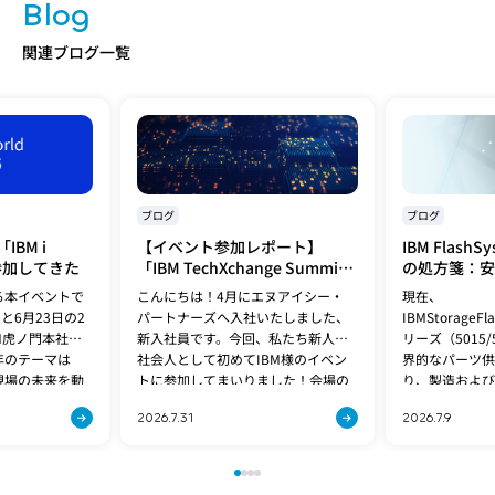
Blog
関連ブログ一覧
ブログ
ブログ
BM i
【イベント参加レポート】
IBM Flash
に参加してきた
「IBM TechXchange Summit
の処方箋：安
Japan 2026 Summer」に参加
両立する「Fla
る本イベントで
こんにちは！4月にエヌアイシー・
現在、
してきた
5600」への
と6月23日の2
パートナーズへ入社いたしました、
IBMStorageF
M虎ノ門本社で
新入社員です。今回、私たち新人が
リーズ（5015
年のテーマは
社会人として初めてIBM様のイベン
界的なパーツ供
と現場の未来を動
トに参加してまいりました！会場の
り、製造および
されたIBM[…]
熱気や学びについて、私たち新人の
ない状況が続い
2026.7.31
2026.7.9
感想と、先輩社員のレポー[…]
期問題は、[…]