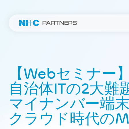
【Webセミナー
自治体ITの2大難
マイナンバー端
クラウド時代のM