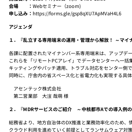
会場 ：
Webセミナー（zoom)
申し込み：
https://forms.gle/gsp8qXU7ApMVaH4L6
アジェンダ
１．『乱立する専用端末の運用・管理から解放！ ～マイ
各課に配置されたマイナンバー系専用端末は、アップデ
これらを「リモートPCアレイ」でデータセンターへ一括
キッティングやパッチ適用、トラブル対応をセンター側
同時に、庁舎内の省スペース化と省電力化も実現する具体
アセンテック株式会社
第二営業部 大濵 哉萌 様
２．『MDRサービスのご紹介 ～中核都市Aでの導入例
総務省より、地方自治体のDX推進と業務効率化のため、
クラウド利用を進めていく前提としてランサムウェア対