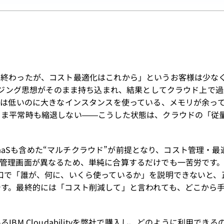
は終わったが、コスト最適化はこれから」というお客様は少な
サイジング思想がそのまま持ち込まれ、結果としてクラウド上で
率は低いのに大きなインスタンスを使っている、メモリが余っ
まま平常時も縮退しない――こうした状態は、クラウドの「従
はSaaSも含めた“マルチクラウド”が前提となり、コスト管理・
管理画面が異なるため、単純に合算するだけでも一苦労です
口で「誰が、何に、いくら使っているか」を説明できないと、
です。最終的には「コスト削減して」と言われても、どこから
M Cloudabilityを弊社で購入し、どのように利用できる