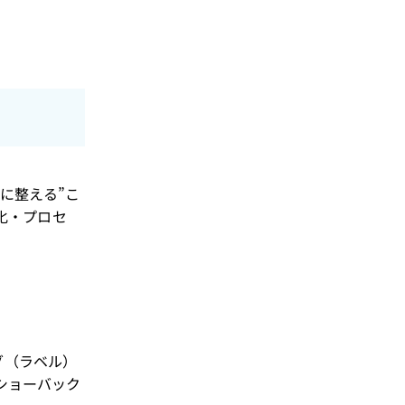
形に整える”こ
化・プロセ
グ（ラベル）
ショーバック