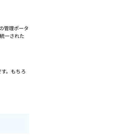
との管理ポータ
統一された
です。もちろ