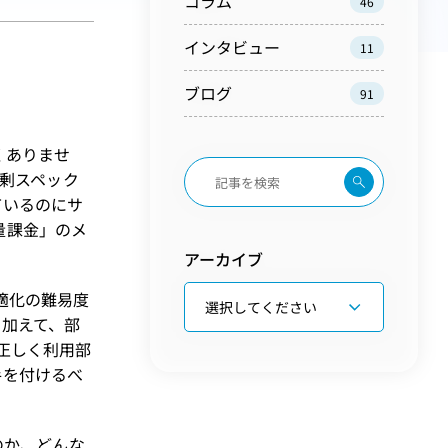
コラム
46
インタビュー
11
ブログ
91
くありませ
過剰スペック
ているのにサ
量課金」のメ
アーカイブ
最適化の難易度
。加えて、部
正しく利用部
手を付けるべ
のか、どんな