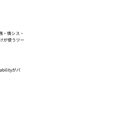
務・情シス・
けが使うツー
lityがパ