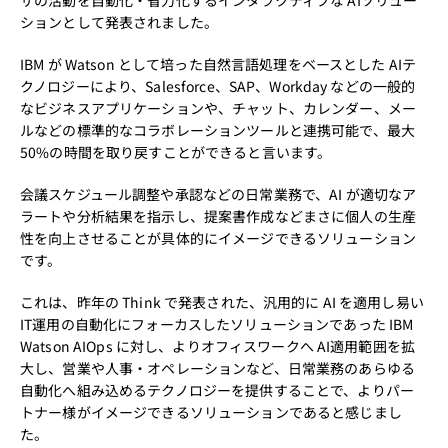
ザの活動を自動化・省力化するインタラクティブな AIソリュー
ションとして発表されました。
IBM が Watson として培った自然言語処理をベースとした AIテ
クノロジーにより、Salesforce、SAP、Workday などの一般的
なビジネスアプリケーションや、チャット、カレンダー、メー
ルなどの標準的なコラボレーションツールと連携可能で、最大
50%の時間を取り戻すことができると言います。
会議スケジュール調整や承認などの日常業務で、
AI が適切なア
ラートや分析結果を指示し、
提案書作成などまさに個人の生産
性を向上させることが具体的にイメージできるソリューション
です。
これは、昨年の Think で発表された、汎用的に AI を適用し易い
IT運用の自動化にフォーカスしたソリューションであった IBM
Watson AIOps に対し、よりオフィスワークへ AI適用範囲を拡
大し、営業や人事・オペレーションなど、日常業務のあらゆる
自動化へ組み込めるテクノロジーを提供することで、よりパー
トナー様がイメージできるソリューションであると感じまし
た。