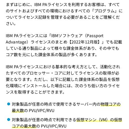
まずはじめに、IBM PAライセンスを利用するお客様は、すべて
のサイトおよびすべての環境におけるすべての「プログラム」に
ついてライセンス記録を管理する必要があることをご理解くだ
さい。
IBM PAライセンスには「
IBMソフトウェア（Passport
Advantage）ライセンスのまとめ【2022年12月版】
」でも記載
している通り製品によって様々な課金体系があり、その中でも
コア数を元にした課金体系の製品が多くあります。
IBM PAライセンスにおける基本的な考え方として、活動化され
たすべてのプロセッサー・コアに対してライセンスの取得が必
要となります。ただし、以下に記載した課金体系の製品を仮想
化環境にインストールした場合には、次のうち低い方のライセ
ンスを取得することができます。
対象製品が任意の時点で使用できるサーバー内の
物理コアの
最大数
の PVU/VPC/RVU
対象製品が任意の時点で利用できる
仮想マシン（VM）の仮想
コアの最大数
の PVU/VPC/RVU